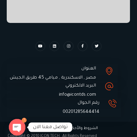
العنوان
مصر , الاسكندرية , ميامي 45 طريق الجيش
البريد الالكتروني
info@icontds.com
رقم الجوال
00201285644414
1
تواصل معنا الان
الشروط والأحكام لشركة ايكون تك
Copyright © 2010 ICON TECH . All Rights Reserved.