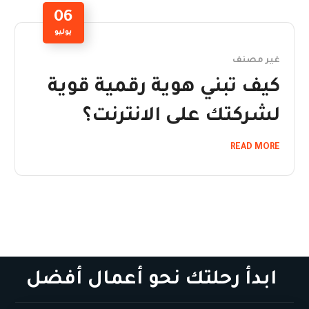
06
يوليو
غير مصنف
كيف تبني هوية رقمية قوية
لشركتك على الانترنت؟
READ MORE
ابدأ رحلتك نحو أعمال أفضل