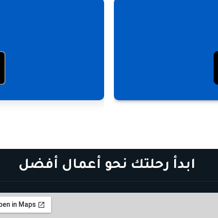
ابدأ رحلتك نحو أعمال أفضل